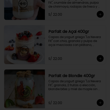
Fit", crumble de almendras, pulpa 
de chirimoya, rodajas de fresa y 
acompañado de miel de maple sin 
S/ 22.00
azúcar.
Parfait de Açai 400gr
Capas de yogurt griego "La Nevera 
Fit" con chia, granola y pulpa de 
açai mezclada con plátano, 
acompañado de rodajas de fresa 
y arándanos.
S/ 22.00
Parfait de Blondie 400gr
Capas de yogurt griego "La Nevera 
Fit", granola, 2 frutas a elección, 
blondie bites y miel de maple sin 
azúcar.
S/ 22.00