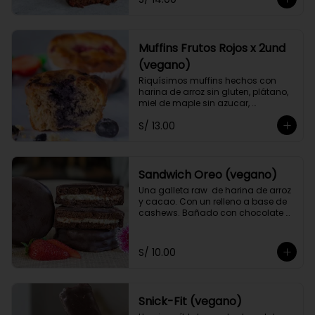
Muffins Frutos Rojos x 2und
(vegano)
Riquísimos muffins hechos con 
harina de arroz sin gluten, plátano, 
miel de maple sin azucar, 
mantequilla de maní, vainilla, una 
S/ 13.00
pizca de stevia y frutos rojos: 
frambuesa y arándano. (Uno de 
cada sabor)
Sandwich Oreo (vegano)
Una galleta raw  de harina de arroz 
y cacao. Con un relleno a base de 
cashews. Bañado con chocolate 
bitter al 70% sin azúcar. Endulzado 
con stevia.
S/ 10.00
Snick-Fit (vegano)