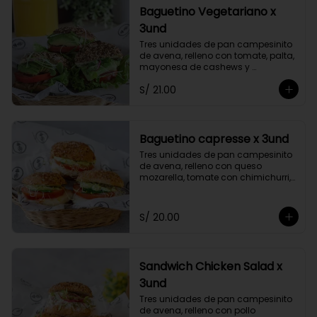
Baguetino Vegetariano x
3und
Tres unidades de pan campesinito 
de avena, relleno con tomate, palta, 
mayonesa de cashews y 
germinados.
S/ 21.00
Baguetino capresse x 3und
Tres unidades de pan campesinito 
de avena, relleno con queso 
mozarella, tomate con chimichurri, 
albahaca y germinados. Con un 
toque de pesto fit.
S/ 20.00
Sandwich Chicken Salad x
3und
Tres unidades de pan campesinito 
de avena, relleno con pollo 