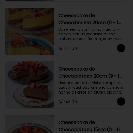
Cheesecake de
Chocolúcuma 20cm (9 - 10
porc.) Vegano
Base hecha con harina integral y 
cacao, con un exquisito relleno 
elaborado con lúcuma, cashews y 
almendras. Endulzado con stevia. 
S/ 145.00
Contiene maní.
Cheesecake de
Chocoplátano 20cm (9 - 10
porc.) Vegano
Hecho a base de miel de maple sin 
azucar, cashews, almendras, maní, 
harina de arroz sin gluten, plátano, 
cacao. Endulzado con stevia.
S/ 145.00
Cheesecake de
Chocoplátano 15cm (3 - 6