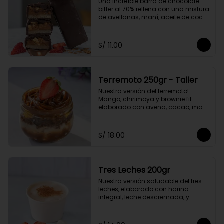
Una increíble barra de chocolate 
bitter al 70% rellena con una mistura 
de avellanas, maní, aceite de coco 
y avena. Endulzado con stevia.
S/ 11.00
Terremoto 250gr - Taller
Nuestra versión del terremoto! 
Mango, chirimoya y brownie fit 
elaborado con avena, cacao, maní 
y leche de almendras. Opción a 
elegir con manjar de panela o 
fudge vegano hecho con cacao y 
S/ 18.00
leche de coco.
Tres Leches 200gr
Nuestra versión saludable del tres 
leches, elaborado con harina 
integral, leche descremada, y 
cubierta con nuestro yogurt griego. 
Endulzado con stevia y panela.