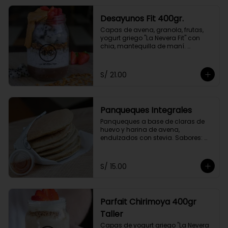
Desayunos Fit 400gr.
Capas de avena, granola, frutas, 
yogurt griego "La Nevera Fit" con 
chia, mantequilla de maní. 
Endulzado con stevia.
S/ 21.00
Panqueques Integrales
Panqueques a base de claras de 
huevo y harina de avena, 
endulzados con stevia. Sabores: 
Quinuavena con chia, plátano, o 
camote.
S/ 15.00
Parfait Chirimoya 400gr
Taller
Capas de yogurt griego "La Nevera 