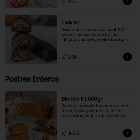
S/ 14.00
Twix Fit
Barrita de chocolate bitter al 70% 
con relleno hecho con harina 
integral, cashews, y miel de maple 
sin azúcar. Con un toque de sal de 
maras.
S/ 9.00
Postres Enteros
Blondie Fit 500gr
Hecho a base de  harina de avena, 
maní, huevo, pecanas, leche de 
almendras, endulzado con stevia.
S/ 30.00