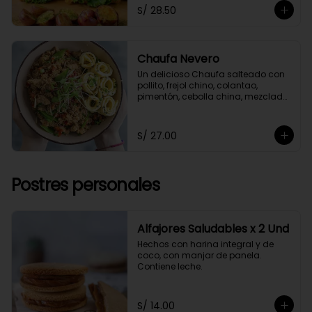
guacamole y papitas cocktail 
S/ 28.50
salteadas con perejil.
Chaufa Nevero
Un delicioso Chaufa salteado con 
pollito, frejol chino, colantao, 
pimentón, cebolla china, mezclado 
con nuestra salsa especial oriental 
y acompañado con rollitos de 
tortilla de huevo
S/ 27.00
Postres personales
Alfajores Saludables x 2 Und
Hechos con harina integral y de 
coco, con manjar de panela. 
Contiene leche.
S/ 14.00