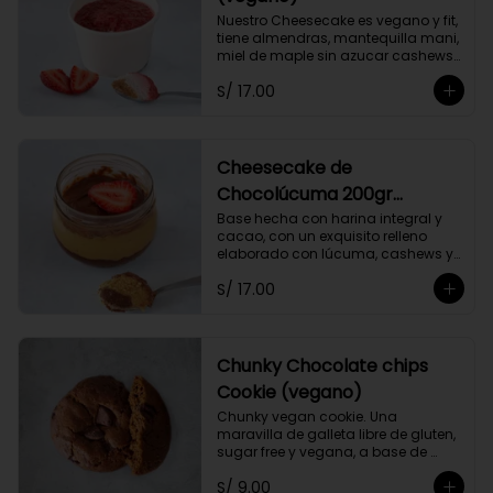
Nuestro Cheesecake es vegano y fit, 
tiene almendras, mantequilla mani, 
miel de maple sin azucar cashews, 
limón. Endulzado con stevia.
S/ 17.00
Cheesecake de
Chocolúcuma 200gr
(vegano)
Base hecha con harina integral y 
cacao, con un exquisito relleno 
elaborado con lúcuma, cashews y 
almendras. Endulzado con stevia. 
S/ 17.00
Contiene maní.
Chunky Chocolate chips
Cookie (vegano)
Chunky vegan cookie. Una 
maravilla de galleta libre de gluten, 
sugar free y vegana, a base de 
linaza harina de arroz y azúcar de 
S/ 9.00
coco, rellena de trozos de chocolate 