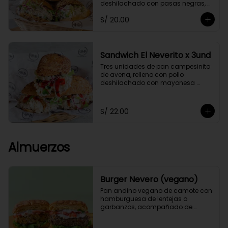
deshilachado con pasas negras, 
pecanas, uvas, cebolla y apio, con 
S/ 20.00
un toque de yogurt griego 
descremado y germinados.
Sandwich El Neverito x 3und
Tres unidades de pan campesinito 
de avena, relleno con pollo 
deshilachado con mayonesa 
saludable de cashews, pimiento 
morrón, cebolla caramelizada y 
germinados, acompañado de 
S/ 22.00
chimichurri y un toque de orégano.
Almuerzos
Burger Nevero (vegano)
Pan andino vegano de camote con 
hamburguesa de lentejas o 
garbanzos, acompañado de 
mayonesa de cashews, lechugas, 
tomate. Acompañado con 