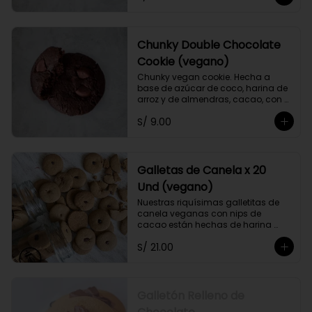
bitter al 70% sin azúcar.
Chunky Double Chocolate
Cookie (vegano)
Chunky vegan cookie. Hecha a 
base de azúcar de coco, harina de 
arroz y de almendras, cacao, con 
trozos de chocolate al 70% sin 
S/ 9.00
azúcar.
Galletas de Canela x 20
Und (vegano)
Nuestras riquísimas galletitas de 
canela veganas con nips de 
cacao están hechas de harina 
integral, leche de almendras, 
S/ 21.00
panela, aceite de coco y canela.
Galletón Relleno de