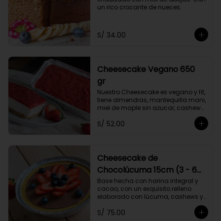
un rico crocante de nueces.
S/ 34.00
Cheesecake Vegano 650
gr
Nuestro Cheesecake es vegano y fit, 
tiene almendras, mantequilla mani, 
miel de maple sin azucar, cashews, 
limón.
S/ 52.00
Cheesecake de
Chocolúcuma 15cm (3 - 6
porc.) Vegano
Base hecha con harina integral y 
cacao, con un exquisito relleno 
elaborado con lúcuma, cashews y 
almendras. Endulzado con stevia. 
S/ 75.00
Contiene maní.