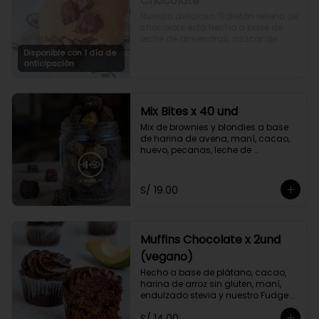
Chocolate
Nuestro delicioso Galletón relleno de 
chocolate está hecho a base de 
leche de almendras, azúcar de 
coco, harina integral, chocolate 
Disponible con 1 día de
bitter al 70% de cacao, y miel de 
anticipación
maple sin azucar
Mix Bites x 40 und
Mix de brownies y blondies a base 
de harina de avena, maní, cacao, 
huevo, pecanas, leche de 
almendras, endulzado con stevia.
S/ 19.00
Muffins Chocolate x 2und
(vegano)
Hecho a base de plátano, cacao, 
harina de arroz sin gluten, maní, 
endulzado stevia y nuestro Fudge 
Fit.
S/ 14.00